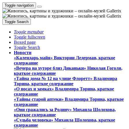
Toggle navigation
Toggle Search
Toggle menubar
Toggle fullscreen
Boxed page
Toggle Search
Новости
«Календарь майя» Виктории Ледерман, краткое
содержание
«Вечера на хуторе близ Диканьки» Николая Гоголя,
краткое содержание
«Тайна дома № 12 на улице Флоретт» Владимира
Торина, краткое содержание
«О носах и замка́х» Владимира Торина, краткое
содержание
«Тайны старой аптеки» Владимира Торина, краткое
содержание
«Они сражались за Родину» Михаила Шолохова,
краткое содержание
«Судьба человека» Михаила Шолохова, краткое
содержание