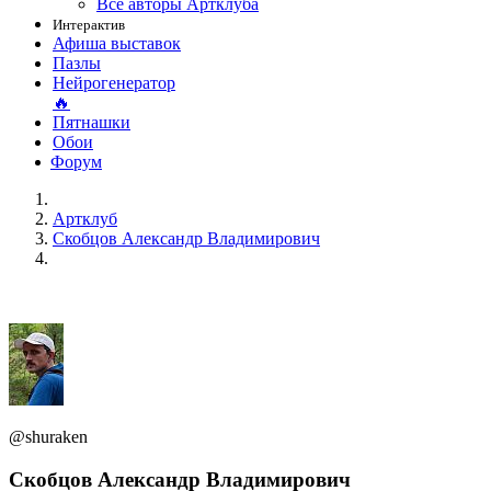
Все авторы Артклуба
Интерактив
Афиша выставок
Пазлы
Нейрогенератор
🔥
Пятнашки
Обои
Форум
Артклуб
Скобцов Александр Владимирович
@shuraken
Скобцов Александр Владимирович