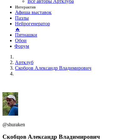
Все авторы Артклуба
Интерактив
Афиша выставок
Пазлы
Нейрогенератор
🔥
Пятнашки
Обои
Форум
Артклуб
Скобцов Александр Владимирович
@shuraken
Скобцов Александр Владимирович