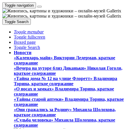
Toggle navigation
Toggle Search
Toggle menubar
Toggle fullscreen
Boxed page
Toggle Search
Новости
«Календарь майя» Виктории Ледерман, краткое
содержание
«Вечера на хуторе близ Диканьки» Николая Гоголя,
краткое содержание
«Тайна дома № 12 на улице Флоретт» Владимира
Торина, краткое содержание
«О носах и замка́х» Владимира Торина, краткое
содержание
«Тайны старой аптеки» Владимира Торина, краткое
содержание
«Они сражались за Родину» Михаила Шолохова,
краткое содержание
«Судьба человека» Михаила Шолохова, краткое
содержание