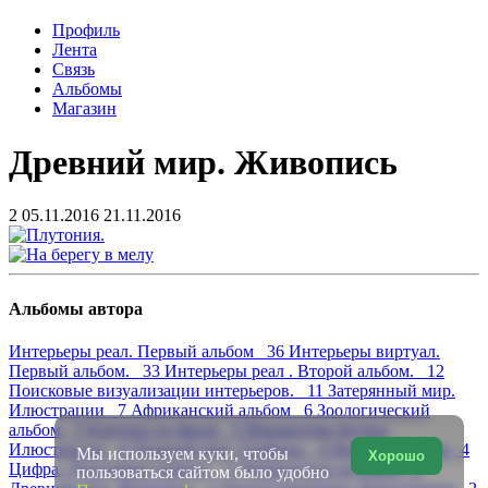
Профиль
Лента
Связь
Альбомы
Магазин
Древний мир. Живопись
2
05.11.2016
21.11.2016
Альбомы автора
Интерьеры реал. Первый альбом 36
Интерьеры виртуал.
Первый альбом. 33
Интерьеры реал . Второй альбом. 12
Поисковые визуализации интерьеров. 11
Затерянный мир.
Илюстрации 7
Африканский альбом 6
Зоологический
альбом 5
Картина по фразе 5
Маракотова бездна.
Илюстрации 4
Древний мир. Графика. 4
Фантасмагория 4
Мы используем куки, чтобы
Хорошо
Цифра. Динозавры анриал. 3
Деревенские истории 2
пользоваться сайтом было удобно