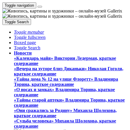
Toggle navigation
Toggle Search
Toggle menubar
Toggle fullscreen
Boxed page
Toggle Search
Новости
«Календарь майя» Виктории Ледерман, краткое
содержание
«Вечера на хуторе близ Диканьки» Николая Гоголя,
краткое содержание
«Тайна дома № 12 на улице Флоретт» Владимира
Торина, краткое содержание
«О носах и замка́х» Владимира Торина, краткое
содержание
«Тайны старой аптеки» Владимира Торина, краткое
содержание
«Они сражались за Родину» Михаила Шолохова,
краткое содержание
«Судьба человека» Михаила Шолохова, краткое
содержание