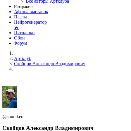
Все авторы Артклуба
Интерактив
Афиша выставок
Пазлы
Нейрогенератор
🔥
Пятнашки
Обои
Форум
Артклуб
Скобцов Александр Владимирович
@shuraken
Скобцов Александр Владимирович