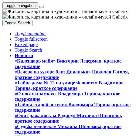
Toggle navigation
Toggle Search
Toggle menubar
Toggle fullscreen
Boxed page
Toggle Search
Новости
«Календарь майя» Виктории Ледерман, краткое
содержание
«Вечера на хуторе близ Диканьки» Николая Гоголя,
краткое содержание
«Тайна дома № 12 на улице Флоретт» Владимира
Торина, краткое содержание
«О носах и замка́х» Владимира Торина, краткое
содержание
«Тайны старой аптеки» Владимира Торина, краткое
содержание
«Они сражались за Родину» Михаила Шолохова,
краткое содержание
«Судьба человека» Михаила Шолохова, краткое
содержание