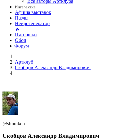
Все авторы Артклуба
Интерактив
Афиша выставок
Пазлы
Нейрогенератор
🔥
Пятнашки
Обои
Форум
Артклуб
Скобцов Александр Владимирович
@shuraken
Скобцов Александр Владимирович